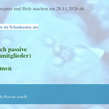
 Seeputz und Holz machen am 28.11.2026 ab
im im Schaukasten aus
lfen (auch passive
renmitglieder)
mmen
Website erstellt.