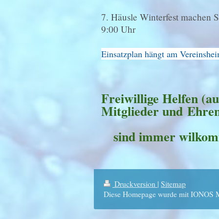
7. Häusle Winterfest machen
9:00 Uhr
Einsatzplan hängt am Vereinshe
Freiwillige He
Mitglieder und
Eh
sind immer wilko
Druckversion
|
Sitemap
Diese Homepage wurde mit IONOS My